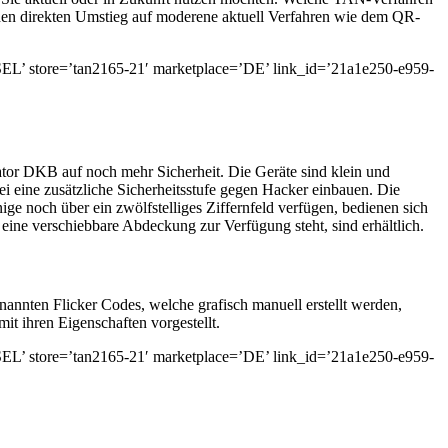
 den direkten Umstieg auf moderene aktuell Verfahren wie dem QR-
e=’tan2165-21′ marketplace=’DE’ link_id=’21a1e250-e959-
ator DKB auf noch mehr Sicherheit. Die Geräte sind klein und
ei eine zusätzliche Sicherheitsstufe gegen Hacker einbauen. Die
ge noch über ein zwölfstelliges Ziffernfeld verfügen, bedienen sich
ine verschiebbare Abdeckung zur Verfügung steht, sind erhältlich.
nannten Flicker Codes, welche grafisch manuell erstellt werden,
t ihren Eigenschaften vorgestellt.
e=’tan2165-21′ marketplace=’DE’ link_id=’21a1e250-e959-