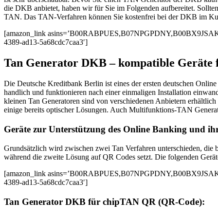
die DKB anbietet, haben wir für Sie im Folgenden aufbereitet. Soll
TAN. Das TAN-Verfahren können Sie kostenfrei bei der DKB im Kun
[amazon_link asins=’B00RABPUES,B07NPGPDNY,B00BX9JSAK,B0
4389-ad13-5a68cdc7caa3′]
Tan Generator DKB – kompatible Geräte 
Die Deutsche Kreditbank Berlin ist eines der ersten deutschen Onlin
handlich und funktionieren nach einer einmaligen Installation einwan
kleinen Tan Generatoren sind von verschiedenen Anbietern erhältlich 
einige bereits optischer Lösungen. Auch Multifunktions-TAN Generato
Geräte zur Unterstützung des Online Banking und ih
Grundsätzlich wird zwischen zwei Tan Verfahren unterschieden, die be
während die zweite Lösung auf QR Codes setzt. Die folgenden Geräte
[amazon_link asins=’B00RABPUES,B07NPGPDNY,B00BX9JSAK,B0
4389-ad13-5a68cdc7caa3′]
Tan Generator DKB für chipTAN QR (QR-Code):