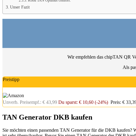
Kobil TAN Optimus comfort:
Unser Fazit
Wir empfehlen das chipTAN QR Verfa
Als pa
Preistipp
Unverb. Preisempf.: € 43,99
Du sparst: € 10,60 (-24%)
Preis: € 33,
TAN Generator DKB kaufen
Sie möchten einen passenden TAN Generator für die DKB kaufen? Wir 
ist sehr überschaubar. Bevor Sie einen TAN Generator der DKB kauf