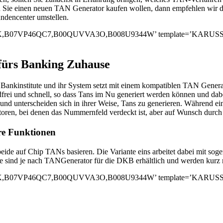
ten Sie einen neuen TAN Generator kaufen wollen, dann empfehlen wir
dencenter umstellen.
7VP46QC7,B00QUVVA3O,B008U9344W’ template=’KARUSSEL’ stor
fürs Banking Zuhause
e Bankinstitute und ihr System setzt mit einem kompatiblen TAN Gener
dfrei und schnell, so dass Tans im Nu generiert werden können und dab
und unterscheiden sich in ihrer Weise, Tans zu generieren. Während eini
ren, bei denen das Nummernfeld verdeckt ist, aber auf Wunsch durch e
re Funktionen
ide auf Chip TANs basieren. Die Variante eins arbeitet dabei mit soge
 sind je nach TANGenerator für die DKB erhältlich und werden kurz mi
7VP46QC7,B00QUVVA3O,B008U9344W’ template=’KARUSSEL’ stor