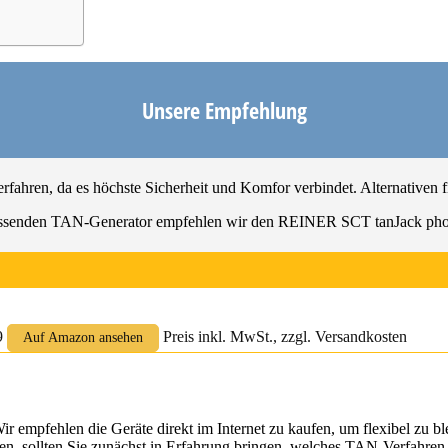
Unsere Empfehlung
hren, da es höchste Sicherheit und Komfor verbindet. Alternativen fin
ssenden TAN-Generator empfehlen wir den REINER SCT tanJack ph
39
Preis inkl. MwSt., zzgl. Versandkosten
Auf Amazon ansehen
empfehlen die Geräte direkt im Internet zu kaufen, um flexibel zu bl
en, sollten Sie zunächst in Erfahrung bringen, welches TAN-Verfahren