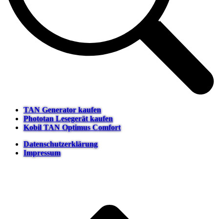
TAN Generator kaufen
Phototan Lesegerät kaufen
Kobil TAN Optimus Comfort
Datenschutzerklärung
Impressum
t
T