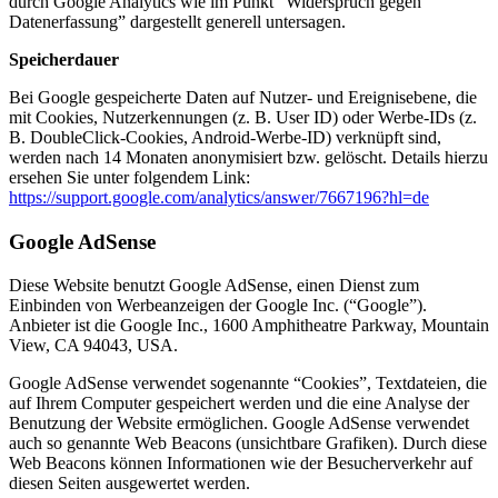
durch Google Analytics wie im Punkt “Widerspruch gegen
Datenerfassung” dargestellt generell untersagen.
Speicherdauer
Bei Google gespeicherte Daten auf Nutzer- und Ereignisebene, die
mit Cookies, Nutzerkennungen (z. B. User ID) oder Werbe-IDs (z.
B. DoubleClick-Cookies, Android-Werbe-ID) verknüpft sind,
werden nach 14 Monaten anonymisiert bzw. gelöscht. Details hierzu
ersehen Sie unter folgendem Link:
https://support.google.com/analytics/answer/7667196?hl=de
Google AdSense
Diese Website benutzt Google AdSense, einen Dienst zum
Einbinden von Werbeanzeigen der Google Inc. (“Google”).
Anbieter ist die Google Inc., 1600 Amphitheatre Parkway, Mountain
View, CA 94043, USA.
Google AdSense verwendet sogenannte “Cookies”, Textdateien, die
auf Ihrem Computer gespeichert werden und die eine Analyse der
Benutzung der Website ermöglichen. Google AdSense verwendet
auch so genannte Web Beacons (unsichtbare Grafiken). Durch diese
Web Beacons können Informationen wie der Besucherverkehr auf
diesen Seiten ausgewertet werden.