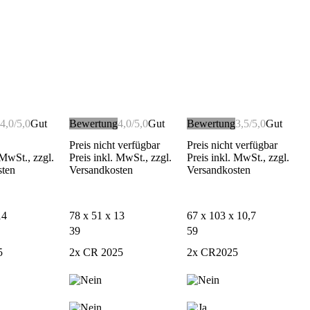
4,0/5,0
Gut
Bewertung
4,0/5,0
Gut
Bewertung
3,5/5,0
Gut
Preis nicht verfügbar
Preis nicht verfügbar
 MwSt., zzgl.
Preis inkl. MwSt., zzgl.
Preis inkl. MwSt., zzgl.
sten
Versandkosten
Versandkosten
14
78 x 51 x 13
67 x 103 x 10,7
39
59
5
2x CR 2025
2x CR2025