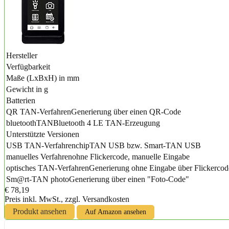
Hersteller
Verfügbarkeit
Maße (LxBxH) in mm
Gewicht in g
Batterien
QR TAN-Verfahren
Generierung über einen QR-Code
bluetoothTAN
Bluetooth 4 LE TAN-Erzeugung
Unterstützte Versionen
USB TAN-Verfahren
chipTAN USB bzw. Smart-TAN USB
manuelles Verfahren
ohne Flickercode, manuelle Eingabe
optisches TAN-Verfahren
Generierung ohne Eingabe über Flickercod
Sm@rt-TAN photo
Generierung über einen "Foto-Code"
€ 78,19
Preis inkl. MwSt., zzgl. Versandkosten
Produkt ansehen
Auf Amazon ansehen