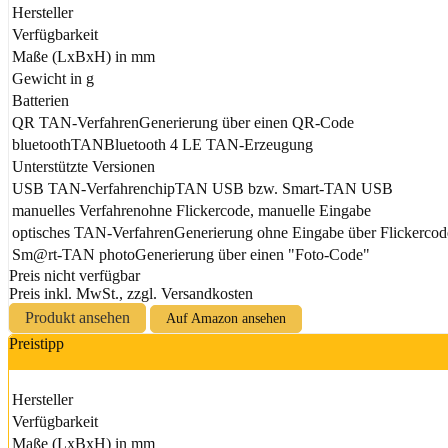
Hersteller
Verfügbarkeit
Maße (LxBxH) in mm
Gewicht in g
Batterien
QR TAN-Verfahren
Generierung über einen QR-Code
bluetoothTAN
Bluetooth 4 LE TAN-Erzeugung
Unterstützte Versionen
USB TAN-Verfahren
chipTAN USB bzw. Smart-TAN USB
manuelles Verfahren
ohne Flickercode, manuelle Eingabe
optisches TAN-Verfahren
Generierung ohne Eingabe über Flickercod
Sm@rt-TAN photo
Generierung über einen "Foto-Code"
Preis nicht verfügbar
Preis inkl. MwSt., zzgl. Versandkosten
Produkt ansehen
Auf Amazon ansehen
Preistipp
Hersteller
Verfügbarkeit
Maße (LxBxH) in mm