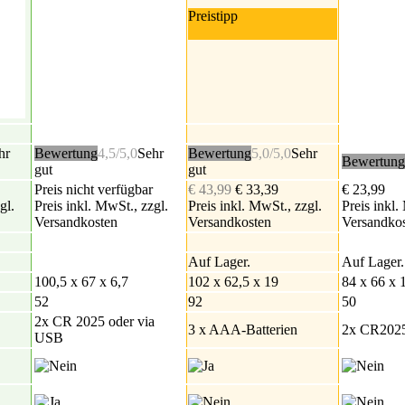
Preistipp
hr
Bewertung
4,5/5,0
Sehr
Bewertung
5,0/5,0
Sehr
Bewertung
gut
gut
Preis nicht verfügbar
€ 43,99
€ 33,39
€ 23,99
gl.
Preis inkl. MwSt., zzgl.
Preis inkl. MwSt., zzgl.
Preis inkl.
Versandkosten
Versandkosten
Versandko
Auf Lager.
Auf Lager.
100,5 x 67 x 6,7
102 x 62,5 x 19
84 x 66 x 
52
92
50
2x CR 2025 oder via
3 x AAA-Batterien
2x CR202
USB