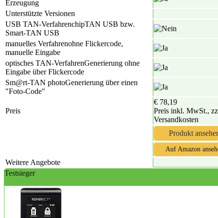
Erzeugung
Unterstützte Versionen
USB TAN-Verfahren
chipTAN USB bzw.
Smart-TAN USB
manuelles Verfahren
ohne Flickercode,
manuelle Eingabe
optisches TAN-Verfahren
Generierung ohne
Eingabe über Flickercode
Sm@rt-TAN photo
Generierung über einen
"Foto-Code"
€ 78,19
Preis
Preis inkl. MwSt., zz
Versandkosten
Produkt ansehe
Auf Amazon anseh
Weitere Angebote
Testsieger