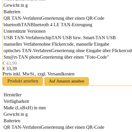
Gewicht in g
Batterien
QR TAN-Verfahren
Generierung über einen QR-Code
bluetoothTAN
Bluetooth 4 LE TAN-Erzeugung
Unterstützte Versionen
USB TAN-Verfahren
chipTAN USB bzw. Smart-TAN USB
manuelles Verfahren
ohne Flickercode, manuelle Eingabe
optisches TAN-Verfahren
Generierung ohne Eingabe über Flickercod
Sm@rt-TAN photo
Generierung über einen "Foto-Code"
€ 43,99
€ 33,39
Preis inkl. MwSt., zzgl. Versandkosten
Produkt ansehen
Auf Amazon ansehen
Hersteller
Verfügbarkeit
Maße (LxBxH) in mm
Gewicht in g
Batterien
QR TAN-Verfahren
Generierung über einen QR-Code