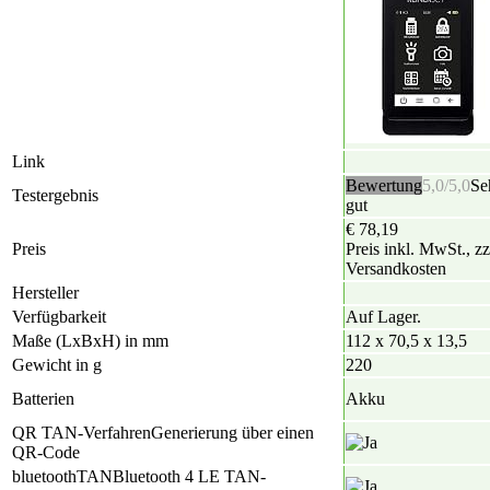
Link
Bewertung
5,0/5,0
Se
Testergebnis
gut
€ 78,19
Preis
Preis inkl. MwSt., zz
Versandkosten
Hersteller
Verfügbarkeit
Auf Lager.
Maße (LxBxH) in mm
112 x 70,5 x 13,5
Gewicht in g
220
Batterien
Akku
QR TAN-Verfahren
Generierung über einen
QR-Code
bluetoothTAN
Bluetooth 4 LE TAN-