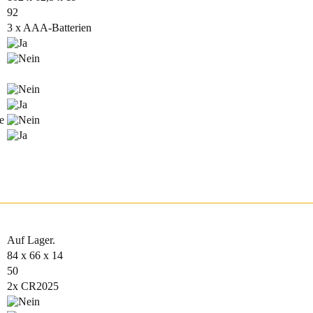
92
3 x AAA-Batterien
e
Auf Lager.
84 x 66 x 14
50
2x CR2025